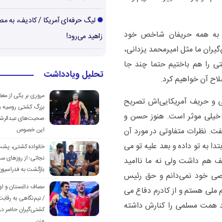
لیگ حرفه‌ای آمریکا / کادیف، به م
ران به همه حریفان شاخص خود
زاهید می‌رود!
گیران ما مثل امیرمحمد یزدانی،
تی را هم باختیم حتما چند جا
تحلیل ویادداشت
اح آن خواهیم کرد.
مروری بر یکی از مع
نی و حریف آمریکایی‌اش تصریح
بزرگ کشتی روسیه و
 خیلی موثر است. هنوز حسن و
صحبت‌های عبدالرشی
 گفت. نظرات متفاوتی در مورد آن
این خصوص
دا به تو داده و بعد علیه تو می
خانواده کشتی، پش
نجاتی؛ از روزهای س
ف هم داشت ولی نه ما ناامید
بازگشت به فدراسیون
ی خود نمی‌دانم و حق رئیس
مصاف داغستان و او
م ملی هستم و از کادرم دفاع می
/ نیم‌نگاهی به رقابت
د همت مسلمی را کنارش داشته
کشتی‌گیران حاضر در
وزن