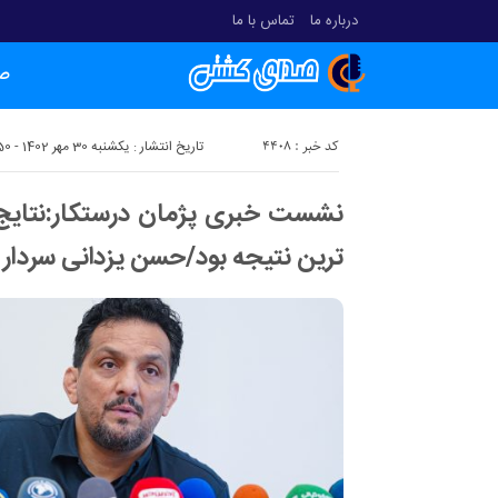
درباره ما
تماس با ما
ص
کد خبر : 4408
تاریخ انتشار : یکشنبه 30 مهر 1402 - 21:50
نشست خبری پژمان درستکار:نتایج
ترین نتیجه بود/حسن یزدانی سردار