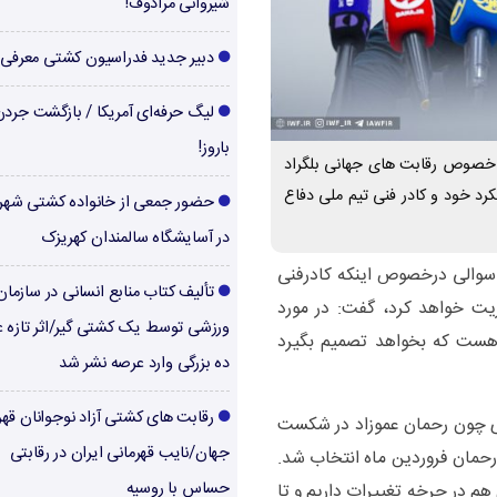
شیروانی مرادوف!
دبیر جدید فدراسیون کشتی معرفی
لیگ حرفه‌ای آمریکا / بازگشت جرد
باروز!
 خصوص رقابت های جهانی بلگراد
کرد خود و کادر فنی تیم ملی دفاع
حضور جمعی از خانواده کشتی شهر
در آسایشگاه سالمندان کهریزک
سوالی درخصوص اینکه کادرفنی
تألیف کتاب منابع انسانی در سازما
یت خواهد کرد، گفت: در مورد
ورزشی توسط یک کشتی گیر/اثر تازه ع
هست که بخواهد تصمیم بگیرد
ده بزرگی وارد عرصه نشر شد
رقابت های کشتی آزاد نوجوانان قهر
یری چون رحمان عموزاد در شکست
جهان/نایب قهرمانی ایران در رقابتی
 رحمان فروردین ماه انتخاب شد.
حساس با روسیه
م در چرخه تغییرات داریم و تا