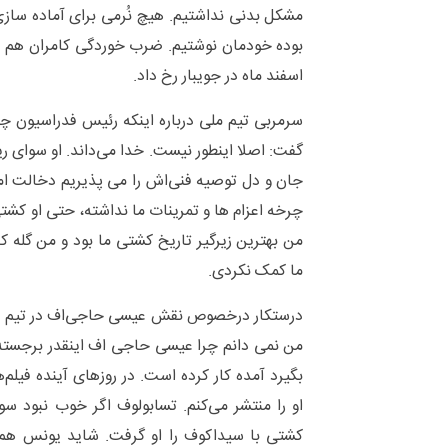
مشکل بدنی نداشتیم. هیچ نُرمی برای آماده ساز
بوده خودمان نوشتیم. ضرب خوردگی کامران هم در 
اسفند ماه در جویبار رخ داد.
سرمربی تیم ملی درباره اینکه رئیس فدراسیون چ
گفت: اصلا اینطور نیست. خدا می‌داند. او سوای ر
جان و دل توصیه فنی‌اش را می پذیریم دخالت اما 
چرخه اعزام ها و تمرینات ما نداشته، حتی او کش
من بهترین زیرگیر تاریخ کشتی ما بود و من گله ک
ما کمک نکردی.
درستکار درخصوص نقش عیسی حاجی‌اف در تیم ام
من نمی دانم چرا عیسی حاجی اف اینقدر برجسته
بگیرد آمده کار کرده است. در روزهای آینده فیلم
او را منتشر می‌کنم. تسابولوف اگر خوب نبود س
کشتی با سیداکوف را او گرفت. شاید یونس هم از