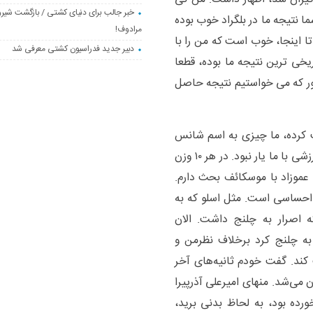
خبر جالب برای دنیای کشتی / بازگشت شیرو
ا نتیجه ما در بلگراد خوب بوده
مرادوف!
 تا اینجا، خوب است که من را با
دبیر جدید فدراسیون کشتی معرفی شد
یخی ترین نتیجه ما بوده، قطعا
طور که می خواستیم نتیجه حاصل
ت کرده، ما چیزی به اسم شانس
ورزشی داریم. این بهانه گیری نیست اما شانس ورزشی با ما یار نبود. در هر ۱۰ وزن
 عموزاد با موسکائف بحث دارم.
ه احساسی است. مثل اسلو که به
ه اصرار به چلنج داشت. الان
 چلنج کرد برخلاف نظرمن و
ند. گفت خودم ثانیه‌های آخر
 می‌شد. منهای امیرعلی آذرپیرا
ده بود، به لحاظ بدنی برید،