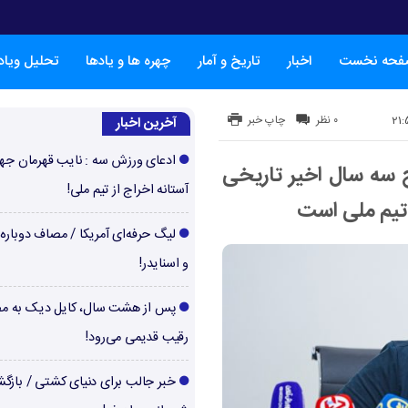
فحه نخست
اخبار
تاریخ و آمار
چهره ها و یادها
تحلیل ویا
۰ نظر
چاپ خبر
آخرین اخبار
ادعای ورزش سه : نایب قهرمان جها
 سه سال اخیر تاریخی
آستانه اخراج از تیم ملی!
 تیم ملی است
لیگ حرفه‌ای آمریکا / مصاف دوباره‌
و اسنایدر!
پس از هشت سال، کایل دیک به م
رقیب قدیمی می‌رود!
خبر جالب برای دنیای کشتی / بازگ