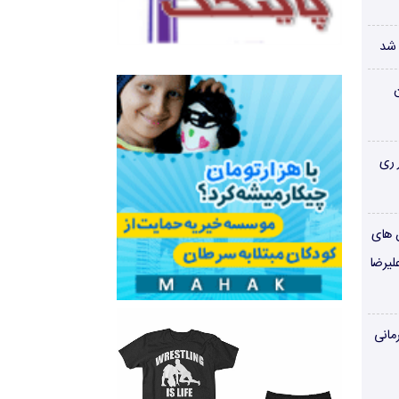
 شد
ن
 ری
ن های
لیرضا
مانی