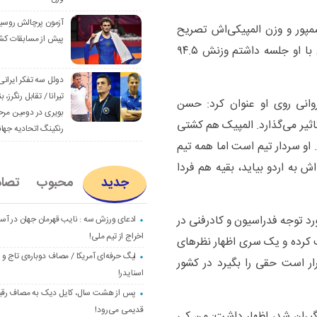
آزمون پرچالش روسی
مپور و وزن المپیکی‌اش تصریح
پیش از مسابقات کش
کرد: او باید خودش تصمیم بگیرد. چند روز پیش با او جلسه داشتم وزنش ۹۴.۵
دوئل سه تفکر ایرانی
تیرانا / تقابل رنگرز، بن
نی روی او عنوان کرد: حسن
بویری در دومین مرح
ثیر می‌گذارد. المپیک هم کشتی
رنکینگ اتحادیه جها
 او سردار تیم است اما همه تیم
 به اردو بیاید، بقیه هم فردا
جدید
محبوب
تصا
رد توجه فدراسیون و کادرفنی در
ادعای ورزش سه : نایب قهرمان جهان در آست
اخراج از تیم ملی!
کرده و یک سری اظهار نظرهای
لیگ حرفه‌ای آمریکا / مصاف دوباره‌ی تاج و
ر است حقی را بگیرد در کشور
اسنایدر!
پس از هشت سال، کایل دیک به مصاف رق
قدیمی می‌رود!
‌گیران شد، اظهار داشت: من کی