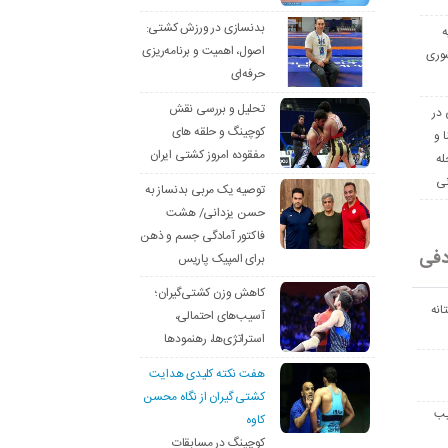
بدنسازی در ورزش کشتی:
ه
اصول، اهمیت و برنامه‌ریزی
وری
حرفه‌ای
تحلیل و بررسی نقش
 در
کوچینگ و حلقه های
ا و
مفقوده امروز کشتی ایران
له
نی
توصیه یک مربی بدنساز به
حسن یزدانی/ هشت
فاکتور آمادگی جسم و ذهن
دفی
برای المپیک پاریس
کاهش وزن کشتی‌گیران؛
انه
آسیب‌های احتمالی،
استراتژی‌ها، رهنمودها
هفت نکته کلیدی هدایت
کشتی گیران از نگاه محسن
یب
کاوه
کوچینگ در مسابقات