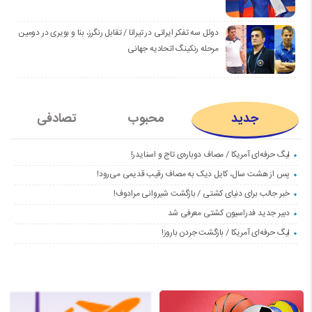
دوئل سه تفکر ایرانی در تیرانا / تقابل رنگرز، بنا و بویری در دومین
مرحله رنکینگ اتحادیه جهانی
جدید
محبوب
تصادفی
لیگ حرفه‌ای آمریکا / مصاف دوباره‌ی تاج و اسنایدر!
پس از هشت سال، کایل دیک به مصاف رقیب قدیمی می‌رود!
خبر جالب برای دنیای کشتی / بازگشت شیروانی مرادوف!
دبیر جدید فدراسیون کشتی معرفی شد
لیگ حرفه‌ای آمریکا / بازگشت جردن باروز!