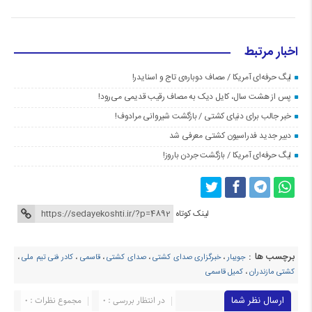
اخبار مرتبط
لیگ حرفه‌ای آمریکا / مصاف دوباره‌ی تاج و اسنایدر!
پس از هشت سال، کایل دیک به مصاف رقیب قدیمی می‌رود!
خبر جالب برای دنیای کشتی / بازگشت شیروانی مرادوف!
دبیر جدید فدراسیون کشتی معرفی شد
لیگ حرفه‌ای آمریکا / بازگشت جردن باروز!
لینک کوتاه
برچسب ها :
جویبار
،
خبرگزاری صدای کشتی
،
صدای کشتی
،
قاسمی
،
کادر فنی تیم ملی
،
کشتی مازندران
،
کمیل قاسمی
ارسال نظر شما
در انتظار بررسی : 0
مجموع نظرات : 0