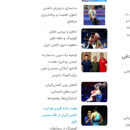
بدنسازی در ورزش کشتی:
 در
اصول، اهمیت و برنامه‌ریزی
ا و
حرفه‌ای
له
تحلیل و بررسی نقش
نی
کوچینگ و حلقه های
مفقوده امروز کشتی ایران
دفی
توصیه یک مربی بدنساز به
حسن یزدانی/ هشت
فاکتور آمادگی جسم و ذهن
انی
برای المپیک پاریس
کاهش وزن کشتی‌گیران؛
آسیب‌های احتمالی،
استراتژی‌ها، رهنمودها
هفت نکته کلیدی هدایت
کشتی گیران از نگاه محسن
رزشی
کاوه
ارد
کوچینگ در مسابقات