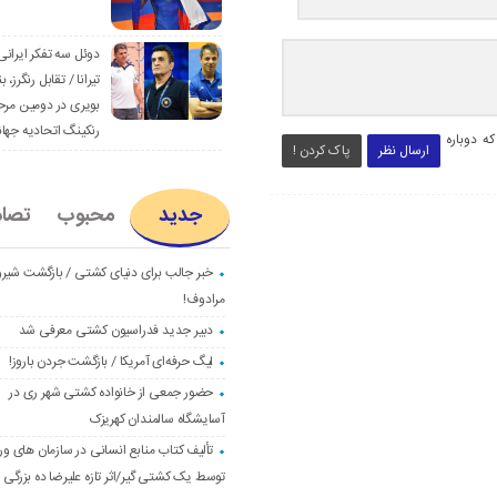
دوئل سه تفکر ایرانی
تیرانا / تقابل رنگرز، بن
بویری در دومین مرح
رنکینگ اتحادیه جها
ه دوباره
ارسال نظر
پاک کردن !
جدید
محبوب
تصا
خبر جالب برای دنیای کشتی / بازگشت شیرو
مرادوف!
دبیر جدید فدراسیون کشتی معرفی شد
لیگ حرفه‌ای آمریکا / بازگشت جردن باروز!
حضور جمعی از خانواده کشتی شهر ری در
آسایشگاه سالمندان کهریزک
تألیف کتاب منابع انسانی در سازمان های و
توسط یک کشتی گیر/اثر تازه علیرضا ده بزرگی و