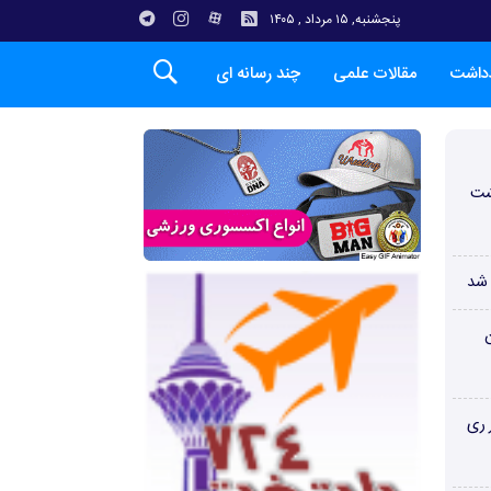
پنجشنبه, ۱۵ مرداد , ۱۴۰۵
دداشت
مقالات علمی
چند رسانه ای
شت
 شد
ن
 ری