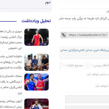
دوم
ک
ر/اثر تازه علیرضا ده بزرگی وارد عرصه نشر
تحلیل ویادداشت
مروری بر یکی از مع
بزرگ کشتی روسیه و
صحبت‌های عبدالرشی
این خصوص
،پایگاه خبری صدای کشتی،خبرگزاری صدای
خانواده کشتی، پش
نجاتی؛ از روزهای س
انتظار بررسی : 0
مجموع نظرات : 0
بازگشت به فدراسیون
ت منتشر خواهد شد.
مصاف داغستان و او
/ نیم‌نگاهی به رقابت
ر نخواهد شد.
کشتی‌گیران حاضر در
وزن
آزمون پرچالش روسی
پیش از مسابقات کش