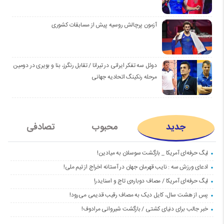
آزمون پرچالش روسیه پیش از مسابقات کشوری
دوئل سه تفکر ایرانی در تیرانا / تقابل رنگرز، بنا و بویری در دومین
مرحله رنکینگ اتحادیه جهانی
جدید
محبوب
تصادفی
لیگ حرفه‌ای آمریکا _ بازگشت سوسلان به میادین!
ادعای ورزش سه : نایب قهرمان جهان در آستانه اخراج از تیم ملی!
لیگ حرفه‌ای آمریکا / مصاف دوباره‌ی تاج و اسنایدر!
پس از هشت سال، کایل دیک به مصاف رقیب قدیمی می‌رود!
خبر جالب برای دنیای کشتی / بازگشت شیروانی مرادوف!