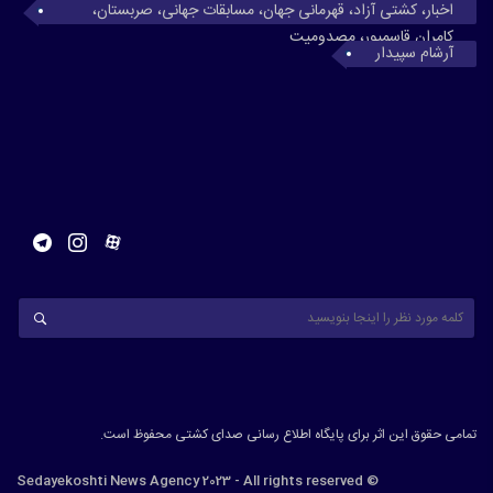
اخبار، کشتی آزاد، قهرمانی جهان، مسابقات جهانی، صربستان،
کامران قاسمپور، مصدومیت
آرشام سپیدار
تمامی حقوق این اثر برای پایگاه اطلاع رسانی صدای کشتی محفوظ است.
© Sedayekoshti News Agency 2023 - All rights reserved