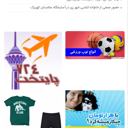
حضور جمعی از خانواده کشتی شهر ری در آسایشگاه سالمندان کهریزک