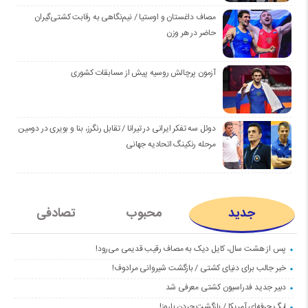
مصاف داغستان و اوستیا / نیم‌نگاهی به رقابت کشتی‌گیران
حاضر در هر وزن
آزمون پرچالش روسیه پیش از مسابقات کشوری
دوئل سه تفکر ایرانی در تیرانا / تقابل رنگرز، بنا و بویری در دومین
مرحله رنکینگ اتحادیه جهانی
جدید
محبوب
تصادفی
پس از هشت سال، کایل دیک به مصاف رقیب قدیمی می‌رود!
خبر جالب برای دنیای کشتی / بازگشت شیروانی مرادوف!
دبیر جدید فدراسیون کشتی معرفی شد
لیگ حرفه‌ای آمریکا / بازگشت جردن باروز!