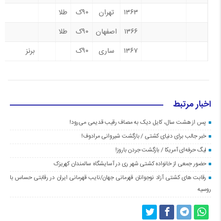
۱۳۶۳
تهران
۹۰ک
طلا
۱۳۶۶
اصفهان
۹۰ک
طلا
۱۳۶۷
ساری
۹۰ک
برنز
اخبار مرتبط
پس از هشت سال، کایل دیک به مصاف رقیب قدیمی می‌رود!
خبر جالب برای دنیای کشتی / بازگشت شیروانی مرادوف!
لیگ حرفه‌ای آمریکا / بازگشت جردن باروز!
حضور جمعی از خانواده کشتی شهر ری در آسایشگاه سالمندان کهریزک
رقابت های کشتی آزاد نوجوانان قهرمانی جهان/نایب قهرمانی ایران در رقابتی حساس با
روسیه