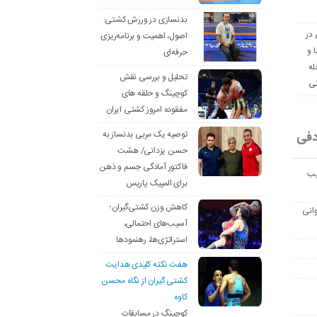
بدنسازی در ورزش کشتی:
 در
اصول، اهمیت و برنامه‌ریزی
ا و
حرفه‌ای
له
تحلیل و بررسی نقش
نی
کوچینگ و حلقه های
مفقوده امروز کشتی ایران
دفی
توصیه یک مربی بدنساز به
حسن یزدانی/ هشت
فاکتور آمادگی جسم و ذهن
یب
برای المپیک پاریس
کاهش وزن کشتی‌گیران؛
انی
آسیب‌های احتمالی،
استراتژی‌ها، رهنمودها
هفت نکته کلیدی هدایت
کشتی گیران از نگاه محسن
کاوه
کوچینگ در مسابقات