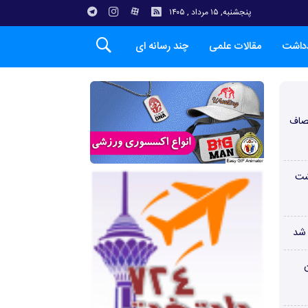
پنجشنبه, ۱۵ مرداد , ۱۴۰۵
دداشت
مقالات علمی
چند رسانه ای
صاف
شت
 شد
ن