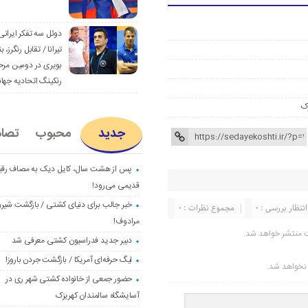
دوئل سه تفکر ایرانی
تیرانا / تقابل رنگرز، بن
بویری در دومین مرح
رنکینگ اتحادیه جها
ک
جدید
محبوب
تصا
پس از هشت سال، کایل دیک به مصاف رق
قدیمی می‌رود!
خبر جالب برای دنیای کشتی / بازگشت شیرو
انتظار بررسی : 0
مجموع نظرات : 0
مرادوف!
ت منتشر خواهد شد.
دبیر جدید فدراسیون کشتی معرفی شد
لیگ حرفه‌ای آمریکا / بازگشت جردن باروز!
ر نخواهد شد.
حضور جمعی از خانواده کشتی شهر ری در
آسایشگاه سالمندان کهریزک