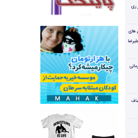
 ری
ن های
لیرضا
مانی
صاف