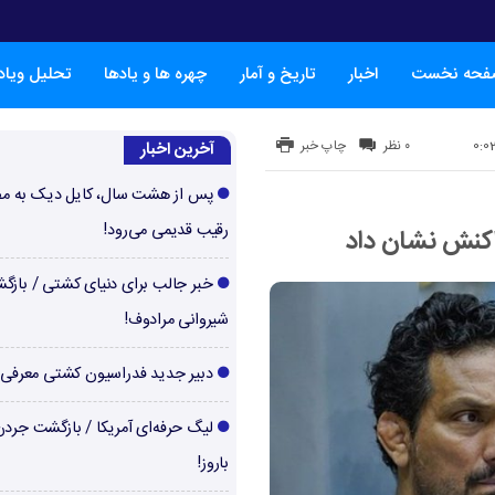
فحه نخست
اخبار
تاریخ و آمار
چهره ها و یادها
تحلیل ویا
۰ نظر
چاپ خبر
آخرین اخبار
پس از هشت سال، کایل دیک به م
رقیب قدیمی می‌رود!
واکنش نشان داد
خبر جالب برای دنیای کشتی / بازگ
شیروانی مرادوف!
دبیر جدید فدراسیون کشتی معرفی
لیگ حرفه‌ای آمریکا / بازگشت جرد
باروز!