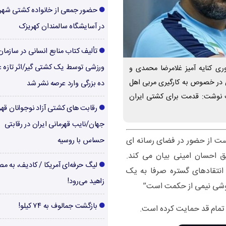
حضور جمعی از خانواده کشتی شهر
در آسایشگاه سالمندان کهریزک
تألیف کتاب منابع انسانی در سازما
ورزشی توسط یک کشتی گیر/اثر تازه ع
ری کنایه آمیز غلامرضا محمدی و
 در خصوص به کارگیری مربی اهل
ده بزرگی وارد عرصه نشر شد
 نوشت: قدمت برای کشتی ایران
رقابت های کشتی آزاد نوجوانان قهر
جهان/نایب قهرمانی ایران در رقابتی
ت از حضور در فضای رسانه ای
حساس با روسیه
ق احسان امینی بیان می کند.
لیگ حرفه‌ای آمریکا / کادیف، به م
انتقادهای گستره صرفا به یک
زاهید می‌رود!
وشی نیمی از حکمت است‌”
بازگشت جمالوف به ۷۴ کیلو!
د تمام قد حمایت کرده است.