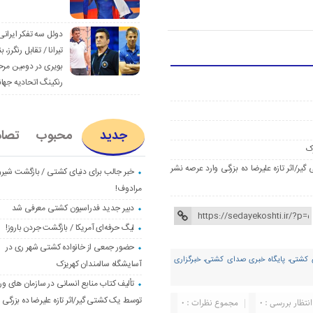
دوئل سه تفکر ایرانی
تیرانا / تقابل رنگرز، بن
بویری در دومین مرح
رنکینگ اتحادیه جها
جدید
محبوب
تصا
ک
ر/اثر تازه علیرضا ده بزرگی وارد عرصه نشر
خبر جالب برای دنیای کشتی / بازگشت شیرو
مرادوف!
دبیر جدید فدراسیون کشتی معرفی شد
لیگ حرفه‌ای آمریکا / بازگشت جردن باروز!
حضور جمعی از خانواده کشتی شهر ری در
ی کشتی، پایگاه خبری صدای کشتی، خبرگزاری
آسایشگاه سالمندان کهریزک
تألیف کتاب منابع انسانی در سازمان های و
توسط یک کشتی گیر/اثر تازه علیرضا ده بزرگی و
انتظار بررسی : 0
مجموع نظرات : 0