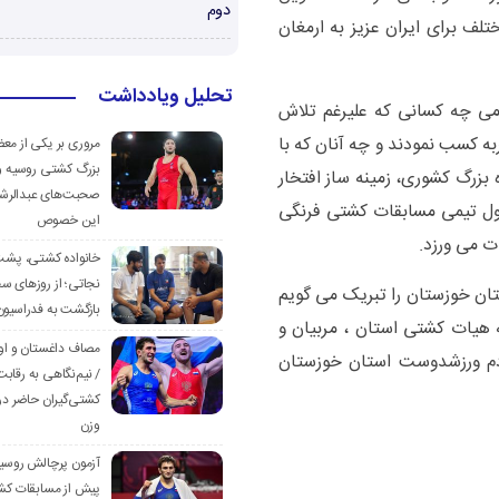
دوم
لف برای ایران عزیز به ارمغان
تحلیل ویادداشت
امی چه کسانی که علیرغم تلاش
به کسب نمودند و چه آنان که با
مروری بر یکی از مع
بزرگ کشتی روسیه و
بزرگ کشوری، زمینه ساز افتخار
صحبت‌های عبدالرشی
ول تیمی مسابقات کشتی فرنگی
این خصوص
ات می ورزد.
خانواده کشتی، پش
نجاتی؛ از روزهای س
ان خوزستان را تبریک می گویم
بازگشت به فدراسیون
ه هیات کشتی استان ، مربیان و
مصاف داغستان و او
ردم ورزشدوست استان خوزستان
/ نیم‌نگاهی به رقابت
کشتی‌گیران حاضر در
وزن
آزمون پرچالش روسی
پیش از مسابقات کش