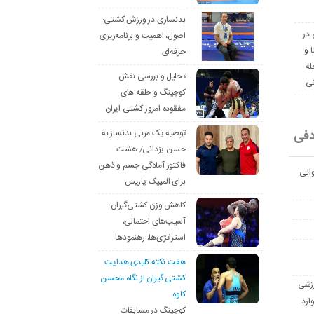
بدنسازی در ورزش کشتی:
 در
اصول، اهمیت و برنامه‌ریزی
ا و
حرفه‌ای
له
تحلیل و بررسی نقش
نی
کوچینگ و حلقه های
مفقوده امروز کشتی ایران
دفی
توصیه یک مربی بدنساز به
حسن یزدانی/ هشت
فاکتور آمادگی جسم و ذهن
انی
برای المپیک پاریس
کاهش وزن کشتی‌گیران؛
آسیب‌های احتمالی،
استراتژی‌ها، رهنمودها
هفت نکته کلیدی هدایت
کشتی گیران از نگاه محسن
رزشی
کاوه
ارد
کوچینگ در مسابقات