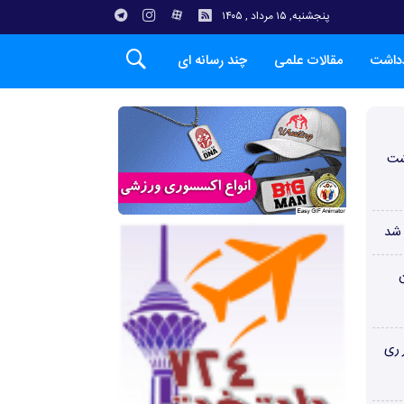
پنجشنبه, ۱۵ مرداد , ۱۴۰۵
دداشت
مقالات علمی
چند رسانه ای
شت
 شد
ن
 ری