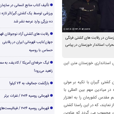
تألیف کتاب منابع انسانی در سازما
ورزشی توسط یک کشتی گیر/اثر تازه ع
ده بزرگی وارد عرصه نشر شد
رقابت های کشتی آزاد نوجوانان قهر
زستان در رقابت های کشتی فرنگی
جهان/نایب قهرمانی ایران در رقابتی
محراب استاندار خوزستان در پیامی
حساس با روسیه
 استانداری خوزستان متن این
لیگ حرفه‌ای آمریکا / کادیف، به م
زاهید می‌رود!
کشتی گیران با تکیه بر مولی
بازگشت جمالوف به ۷۴ کیلو!
در میادین مهم بین المللی با
قهرمانی روسیه ۲۰۲۶ / نفرات برتر
م مقدس کشورمان را به اهتزار
 نمایند، که در این راستا کشتی
قهرمانی روسیه ۲۰۲۶ / فینالیست
ور محسوب می گردد که عناوین