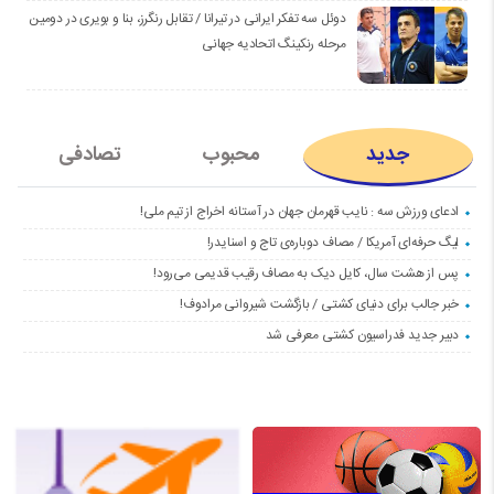
دوئل سه تفکر ایرانی در تیرانا / تقابل رنگرز، بنا و بویری در دومین
مرحله رنکینگ اتحادیه جهانی
جدید
محبوب
تصادفی
ادعای ورزش سه : نایب قهرمان جهان در آستانه اخراج از تیم ملی!
لیگ حرفه‌ای آمریکا / مصاف دوباره‌ی تاج و اسنایدر!
پس از هشت سال، کایل دیک به مصاف رقیب قدیمی می‌رود!
خبر جالب برای دنیای کشتی / بازگشت شیروانی مرادوف!
دبیر جدید فدراسیون کشتی معرفی شد