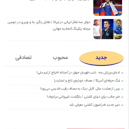
دوئل سه تفکر ایرانی در تیرانا / تقابل رنگرز، بنا و بویری در دومین
مرحله رنکینگ اتحادیه جهانی
جدید
محبوب
تصادفی
ادعای ورزش سه : نایب قهرمان جهان در آستانه اخراج از تیم ملی!
لیگ حرفه‌ای آمریکا / مصاف دوباره‌ی تاج و اسنایدر!
پس از هشت سال، کایل دیک به مصاف رقیب قدیمی می‌رود!
خبر جالب برای دنیای کشتی / بازگشت شیروانی مرادوف!
دبیر جدید فدراسیون کشتی معرفی شد