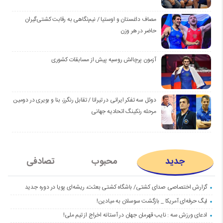
مصاف داغستان و اوستیا / نیم‌نگاهی به رقابت کشتی‌گیران
حاضر در هر وزن
آزمون پرچالش روسیه پیش از مسابقات کشوری
دوئل سه تفکر ایرانی در تیرانا / تقابل رنگرز، بنا و بویری در دومین
مرحله رنکینگ اتحادیه جهانی
جدید
محبوب
تصادفی
گزارش اختصاصی صدای کشتی/ باشگاه کشتی بعثت، ریشه‌ای پویا در دوره جدید
لیگ حرفه‌ای آمریکا _ بازگشت سوسلان به میادین!
ادعای ورزش سه : نایب قهرمان جهان در آستانه اخراج از تیم ملی!