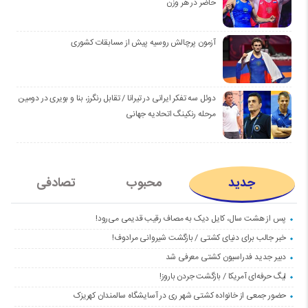
حاضر در هر وزن
آزمون پرچالش روسیه پیش از مسابقات کشوری
دوئل سه تفکر ایرانی در تیرانا / تقابل رنگرز، بنا و بویری در دومین
مرحله رنکینگ اتحادیه جهانی
جدید
محبوب
تصادفی
پس از هشت سال، کایل دیک به مصاف رقیب قدیمی می‌رود!
خبر جالب برای دنیای کشتی / بازگشت شیروانی مرادوف!
دبیر جدید فدراسیون کشتی معرفی شد
لیگ حرفه‌ای آمریکا / بازگشت جردن باروز!
حضور جمعی از خانواده کشتی شهر ری در آسایشگاه سالمندان کهریزک