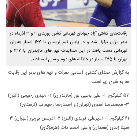
رقابت‌های کشتی آزاد جوانان قهرمانی کشور روزهای 2 و 3 آذرماه در
بندر انزلی برگزار شد و در پایان تیم لرستان با 142 امتیاز بعنوان
قهرمانی دست یافت.در این مسابقات تیم های مازندران با 137 و
تهران با 135 امتیاز در جایگاه های دوم و سوم ایستادند.
به گزارش صدای کشتی، اسامی نفرات و تیم های برتر این رقابت
ها به شرح زیر است:
۵۷ کیلوگرم: ۱- علی یحیی پور (مازندران) ۲- مهدی رحیمی (البرز)
۳- محمدرضا اسدی (تهران) و احمدرضا رحیم نیا (لرستان)
۶۱ کیلوگرم: ۱- امیرعلی فریدی (البرز) ۲- ادریس بوربور (تهران) ۳-
سینا زندی (همدان) و علی اصغر تات (هرمزگان)