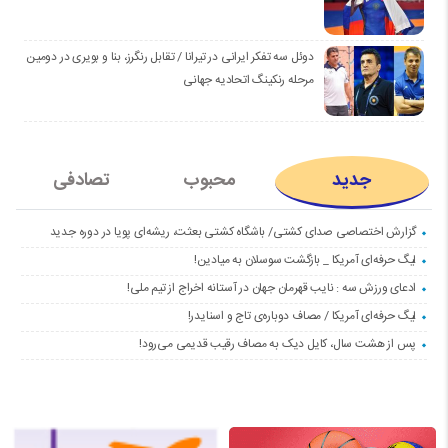
دوئل سه تفکر ایرانی در تیرانا / تقابل رنگرز، بنا و بویری در دومین
مرحله رنکینگ اتحادیه جهانی
جدید
محبوب
تصادفی
گزارش اختصاصی صدای کشتی/ باشگاه کشتی بعثت، ریشه‌ای پویا در دوره جدید
لیگ حرفه‌ای آمریکا _ بازگشت سوسلان به میادین!
ادعای ورزش سه : نایب قهرمان جهان در آستانه اخراج از تیم ملی!
لیگ حرفه‌ای آمریکا / مصاف دوباره‌ی تاج و اسنایدر!
پس از هشت سال، کایل دیک به مصاف رقیب قدیمی می‌رود!