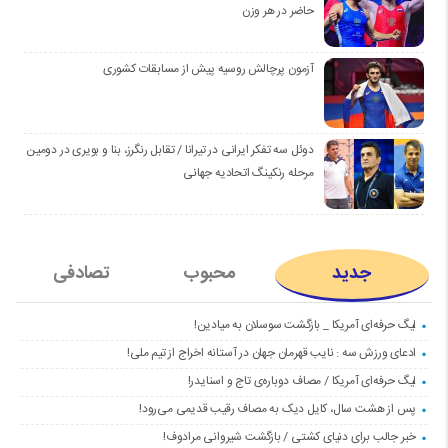
حاضر در هر وزن
آزمون پرچالش روسیه پیش از مسابقات کشوری
دوئل سه تفکر ایرانی در تیرانا / تقابل رنگرز، بنا و بویری در دومین
مرحله رنکینگ اتحادیه جهانی
جدید
محبوب
تصادفی
لیگ حرفه‌ای آمریکا _ بازگشت سوسلان به میادین!
ادعای ورزش سه : نایب قهرمان جهان در آستانه اخراج از تیم ملی!
لیگ حرفه‌ای آمریکا / مصاف دوباره‌ی تاج و اسنایدر!
پس از هشت سال، کایل دیک به مصاف رقیب قدیمی می‌رود!
خبر جالب برای دنیای کشتی / بازگشت شیروانی مرادوف!