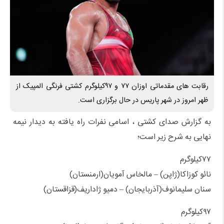
رقابت های مقدماتی اوزان ۷۷ و ۹۷کیلوگرم کشتی فرنگی المپیک از
ظهر امروز در شهر پاریس در حال برگزاری است.
به گزارش صدای کشتی ، اسامی نفرات راه یافته به دیدار نیمه
نهایی به شرح زیر است؛
۷۷کیلوگرم
نائو کوزاکا(ژاپن) – مالخاس آمویان(ارمنستان)
سنان سلیمانوف(آذربایجان) – دمیو ژاداریف(قزاقستان)
۹۷کیلوگرم