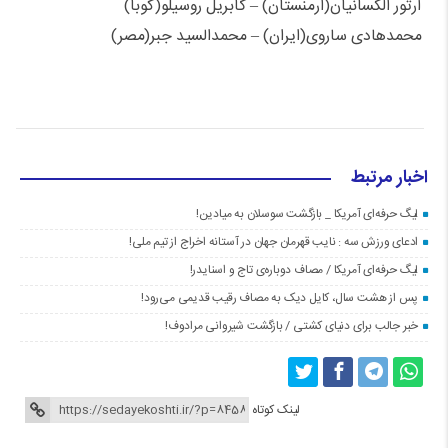
آرتور الکسانیان(ارمنستان) – گابریل روسیلو(کوبا)
محمدهادی ساروی(ایران) – محمدالسید جبر(مصر)
اخبار مرتبط
لیگ حرفه‌ای آمریکا _ بازگشت سوسلان به میادین!
ادعای ورزش سه : نایب قهرمان جهان در آستانه اخراج از تیم ملی!
لیگ حرفه‌ای آمریکا / مصاف دوباره‌ی تاج و اسنایدر!
پس از هشت سال، کایل دیک به مصاف رقیب قدیمی می‌رود!
خبر جالب برای دنیای کشتی / بازگشت شیروانی مرادوف!
لینک کوتاه