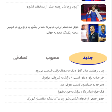
آزمون پرچالش روسیه پیش از مسابقات کشوری
دوئل سه تفکر ایرانی در تیرانا / تقابل رنگرز، بنا و بویری در دومین
مرحله رنکینگ اتحادیه جهانی
جدید
محبوب
تصادفی
پس از هشت سال، کایل دیک به مصاف رقیب قدیمی می‌رود!
خبر جالب برای دنیای کشتی / بازگشت شیروانی مرادوف!
دبیر جدید فدراسیون کشتی معرفی شد
لیگ حرفه‌ای آمریکا / بازگشت جردن باروز!
حضور جمعی از خانواده کشتی شهر ری در آسایشگاه سالمندان کهریزک