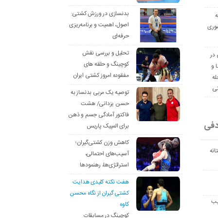
بدنسازی در ورزش کشتی:
ه
اصول، اهمیت و برنامه‌ریزی
وری
حرفه‌ای
تحلیل و بررسی نقش
 در
کوچینگ و حلقه های
ا و
مفقوده امروز کشتی ایران
له
نی
توصیه یک مربی بدنساز به
حسن یزدانی/ هشت
فاکتور آمادگی جسم و ذهن
دفی
برای المپیک پاریس
کاهش وزن کشتی‌گیران؛
انه
آسیب‌های احتمالی،
استراتژی‌ها، رهنمودها
هفت نکته کلیدی هدایت
کشتی گیران از نگاه محسن
یب
کاوه
کوچینگ در مسابقات