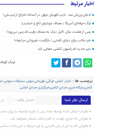
اخبار مرتبط
ادعای ورزش سه : نایب قهرمان جهان در آستانه اخراج از تیم ملی!
لیگ حرفه‌ای آمریکا / مصاف دوباره‌ی تاج و اسنایدر!
پس از هشت سال، کایل دیک به مصاف رقیب قدیمی می‌رود!
خبر جالب برای دنیای کشتی / بازگشت شیروانی مرادوف!
دبیر جدید فدراسیون کشتی معرفی شد
لینک کوتاه
برچسب ها :
اخبار، کشتی فرنگی، قهرمانی جهان، مسابقات جهانی، صرب
کشتی،پایگاه خبری صدای کشتی،خبرگزاری صدای کشتی
ارسال نظر شما
انتشار یافته : ۰
در 
نظرات ارسال شده توسط شما، پس از تایید توسط مدیران سای
نظراتی که حاوی تهمت یا افترا باشد منتشر نخواهد شد.
نظراتی که به غیر از زبان فارسی یا غیر مرتبط با خبر باشد منتش