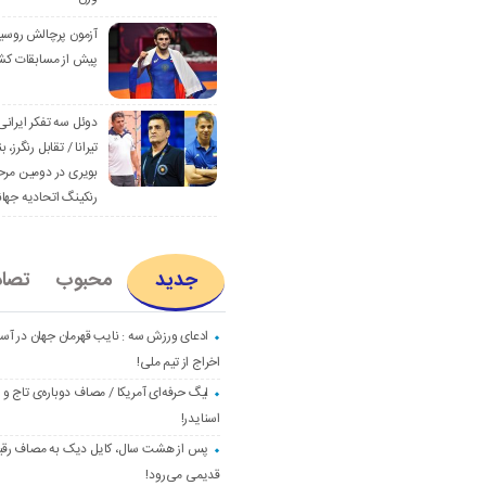
آزمون پرچالش روسی
پیش از مسابقات کش
دوئل سه تفکر ایرانی
تیرانا / تقابل رنگرز، بن
بویری در دومین مرح
رنکینگ اتحادیه جها
جدید
محبوب
تصا
ادعای ورزش سه : نایب قهرمان جهان در آست
اخراج از تیم ملی!
لیگ حرفه‌ای آمریکا / مصاف دوباره‌ی تاج و
اسنایدر!
پس از هشت سال، کایل دیک به مصاف رق
قدیمی می‌رود!