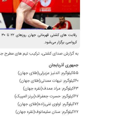
رقا
کرواسی برگزار می‌شود.
به گزارش صدای کشتی، ترکیب تیم های مطرح جها
جمهوری آذربایجان
۵۵کیلوگرم: الدنیز عزیزلی(طلای جهان)
۶۰کیلوگرم: نیهات ممدلی(طلای جهان)
۶۳کیلوگرم: مراد ممدف(نقره جهان)
۶۷کیلوگرم: حسرت جعفراف(برنز المپیک)
۷۲کیلوگرم: اولوی غنی‌زاده(طلای جهان)
۷۷کیلوگرم: سنان سلیمانوف(نقره جهان)