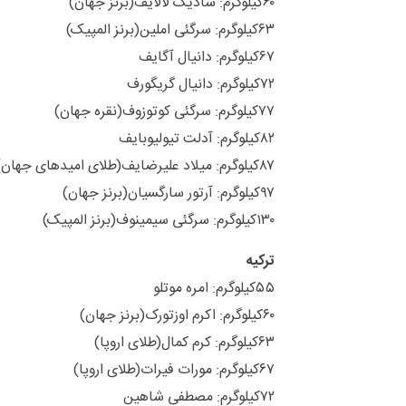
۶۰کیلوگرم: سادیک لالایف(برنز جهان)
۶۳کیلوگرم: سرگئی املین(برنز المپیک)
۶۷کیلوگرم: دانیال آگایف
۷۲کیلوگرم: دانیال گریگورف
۷۷کیلوگرم: سرگئی کوتوزوف(نقره جهان)
۸۲کیلوگرم: آدلت تیولیوبایف
۸۷کیلوگرم: میلاد علیرضایف(طلای امیدهای جهان)
۹۷کیلوگرم: آرتور سارگسیان(برنز جهان)
۱۳۰کیلوگرم: سرگئی سیمینوف(برنز المپیک)
ترکیه
۵۵کیلوگرم: امره موتلو
۶۰کیلوگرم: اکرم اوزتورک(برنز جهان)
۶۳کیلوگرم: کرم کمال(طلای اروپا)
۶۷کیلوگرم: مورات فیرات(طلای اروپا)
۷۲کیلوگرم: مصطفی شاهین