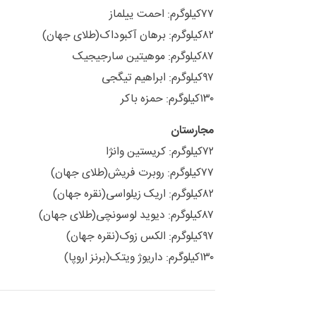
۷۷کیلوگرم: احمت ییلماز
۸۲کیلوگرم: برهان آکبوداک(طلای جهان)
۸۷کیلوگرم: موهیتین سارجیجیک
۹۷کیلوگرم: ابراهیم تیگجی
۱۳۰کیلوگرم: حمزه باکر
مجارستان
۷۲کیلوگرم: کریستین وانژا
۷۷کیلوگرم: روبرت فریش(طلای جهان)
۸۲کیلوگرم: اریک زیلواسی(نقره جهان)
۸۷کیلوگرم: دیوید لوسونچی(طلای جهان)
۹۷کیلوگرم: الکس زوک(نقره جهان)
۱۳۰کیلوگرم: داریوژ ویتک(برنز اروپا)