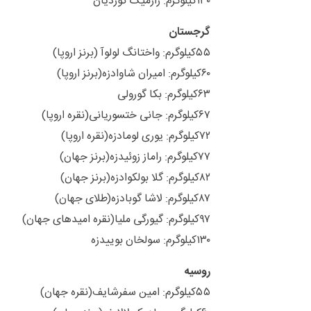
۱۳۰کیلوگرم: رازمیک کوردیان
گرجستان
۵۵کیلوگرم: واختانگ لولوآ (برنز اروپا)
۶۰کیلوگرم: امیران شاوادزه(برنز اروپا)
۶۳کیلوگرم: بکا گورولی
۶۷کیلوگرم: جانی ختسوریانی(نقره اروپا)
۷۲کیلوگرم: یوری لومادزه(نقره اروپا)
۷۷کیلوگرم: راماز زوئیدزه(برنز جهان)
۸۲کیلوگرم: گلا بولکوادزه(برنز جهان)
۸۷کیلوگرم: لاشا گوبادزه(طلای جهان)
۹۷کیلوگرم: گیورگی ملیا(نقره امیدهای جهان)
۱۳۰کیلوگرم: سولخان بوییدزه
روسیه
۵۵کیلوگرم: امین سفرشایف(نقره جهان)