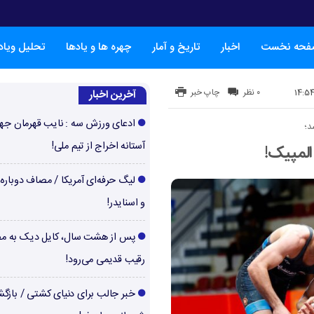
فحه نخست
اخبار
تاریخ و آمار
چهره ها و یادها
تحلیل ویا
۰ نظر
چاپ خبر
آخرین اخبار
ادعای ورزش سه : نایب قهرمان جها
د؛
آستانه اخراج از تیم ملی!
المپیک!
لیگ حرفه‌ای آمریکا / مصاف دوباره‌
و اسنایدر!
پس از هشت سال، کایل دیک به م
رقیب قدیمی می‌رود!
خبر جالب برای دنیای کشتی / بازگ