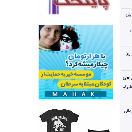
 شد
ن
 ری
ن های
لیرضا
مانی