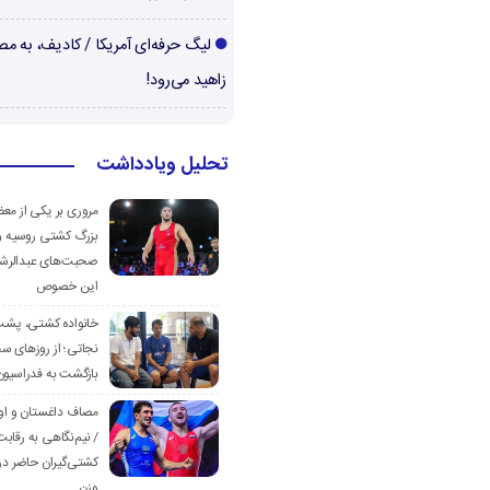
لیگ حرفه‌ای آمریکا / کادیف، به م
زاهید می‌رود!
تحلیل ویادداشت
مروری بر یکی از مع
بزرگ کشتی روسیه و
صحبت‌های عبدالرشی
این خصوص
خانواده کشتی، پش
نجاتی؛ از روزهای س
بازگشت به فدراسیون
مصاف داغستان و او
/ نیم‌نگاهی به رقابت
کشتی‌گیران حاضر در
وزن