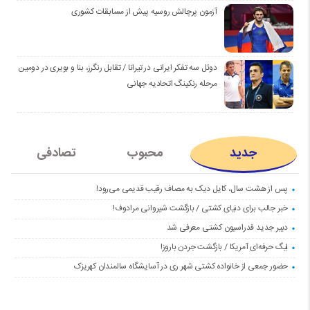
آزمون پرچالش روسیه پیش از مسابقات کشوری
دوئل سه تفکر ایرانی در تیرانا / تقابل رنگرز، بنا و بویری در دومین
مرحله رنکینگ اتحادیه جهانی
جدید
محبوب
تصادفی
پس از هشت سال، کایل دیک به مصاف رقیب قدیمی می‌رود!
خبر جالب برای دنیای کشتی / بازگشت شیروانی مرادوف!
دبیر جدید فدراسیون کشتی معرفی شد
لیگ حرفه‌ای آمریکا / بازگشت جردن باروز!
حضور جمعی از خانواده کشتی شهر ری در آسایشگاه سالمندان کهریزک