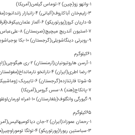
۱-وانهو زو(چین) ۲-توماس گیلمن(آمریکا)
۳-زلیم‌خان آباکاروف(آلبانی) ۴-زانبازار زاندانبود(مغولستان)
۵-داریان کروز(پورتوریکو) ۶-آلماز عثمان‌بیکوف(قرقیزستان)
۷-استیون آندریچ‌ میچیچ(صربستان) ۸-علی‌عباس رضازاده(آذربایجان)
۹-روبرتی دینگاشویلی(گرجستان) ۱۰-بکا بوجیاشویلی(گرجستان)
۶۱کیلوگرم
۱-آرسن هاروتیونیان(ارمنستان) ۲-ری هیگوچی(ژاپن)
۳-رضا اطری(ایران) ۴-نارانخو نارمانداخ(مغولستان)
۵-شوتا فارتنازده(گرجستان) ۶-تایبربک ژوماشبیکوف(قزقیزستان)
۷-پانکاج(هند) ۸-سس گروس(آمریکا)
۹-گیورگی وانگلوف(بلغارستان) ۱۰-امراه اورمان‌اوغلو(ترکیه)
۶۵کیلوگرم
۱-رحمان عموزاد(ایران) ۲-جان دیاکومیهالیس(آمریکا)
۳-سباستین ریورا(پورتوریکو) ۴-تولگا توموراوچیر(مغولستان)