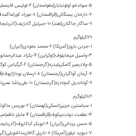
۵-سولدخو اولونبایار(مغولستان) ۶-لوئیس فاینسلیور(اسرائیل)
۷-دارخان یسنگالی(قزاقستان) ۸-موراد کوراماگمدف(مجارستان)
۹-ساگار جاگلان(هند) ۱۰-جبرئیل گادژیف(آذربایجان)
۷۹کیلوگرم
۱-جردن باروز(آمریکا) ۲-محمد نخودی(ایران)
۳-واسیل میخایلوف(اوکراین) ۴-بکزاد عبدالرحمانوف(ازبکستان)
۵-ولادیمیر گامکریلیدزه(گرجستان) ۶-گرگیاس کوگیوم‌سیدیس(یونان)
۷-آرمان آواگیان(ارمنستان) ۸-ارسلان بوداژاپوف(قرقیزستان)
۹-آوتاندیل کنچادزه(گرجستان) ۱۰-علی‌پاشا عمرپاشایف(بلغارستان)
۸۶کیلوگرم
۱-سباستین جزیرزانسکی(لهستان) ۲-بوریس ماکوئف(اسلواکی)
۳-عظمت دولت‌بیکوف(قزاقستان) ۴-مایلز ناظم‌امینه(سن‌مارینو)
۵-حسن یزدانی(ایران) ۶-ابوبکر آباکاروف(آذربایجان)
۷-دیوید تیلور(آمریکا) ۸-تاریل گافارینداشویلی(گرجستان)