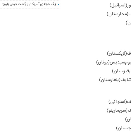
لیگ حرفه‌ای آمریکا / بازگشت جردن باروز!