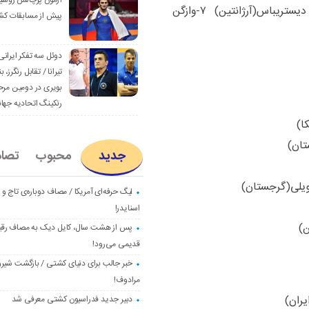
آزمون پرچالش روسی
۵-اسماعیل موسکایف(مجارستان) ۶-الخاندرو دیستریباس(آرژانتین) ۷-وازگن
پیش از مسابقات کش
دوئل سه تفکر ایرانی
تیرانا / تقابل رنگرز، بن
بویری در دومین مرح
رنکینگ اتحادیه جها
جدید
محبوب
تصا
لیگ حرفه‌ای آمریکا / مصاف دوباره‌ی تاج و
اسنایدر!
پس از هشت سال، کایل دیک به مصاف رق
قدیمی می‌رود!
خبر جالب برای دنیای کشتی / بازگشت شیرو
مرادوف!
دبیر جدید فدراسیون کشتی معرفی شد