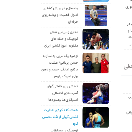
ه
وری
بدنسازی در ورزش کشتی:
اصول، اهمیت و برنامه‌ریزی
حرفه‌ای
 در
ا و
تحلیل و بررسی نقش
له
کوچینگ و حلقه های
نی
مفقوده امروز کشتی ایران
توصیه یک مربی بدنساز به
حسن یزدانی/ هشت
دفی
فاکتور آمادگی جسم و ذهن
برای المپیک پاریس
کاهش وزن کشتی‌گیران؛
آسیب‌های احتمالی،
یب
استراتژی‌ها، رهنمودها
هفت نکته کلیدی هدایت
انی
کشتی گیران از نگاه محسن
کاوه
کوچینگ در مسابقات