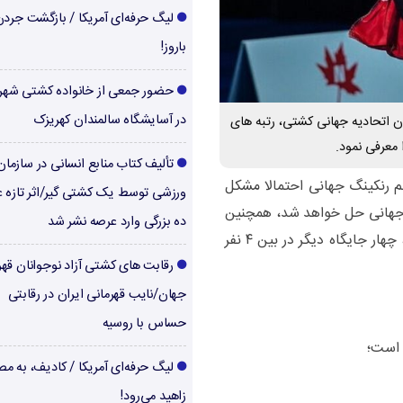
لیگ حرفه‌ای آمریکا / بازگشت جرد
باروز!
حضور جمعی از خانواده کشتی شهر
در آسایشگاه سالمندان کهریزک
ان اتحادیه جهانی کشتی، رتبه های
 معرفی نمود.
تألیف کتاب منابع انسانی در سازما
تم رنکینگ جهانی احتمالا مشکل
ورزشی توسط یک کشتی گیر/اثر تازه ع
ال جهانی حل خواهد شد، همچنین
ده بزرگی وارد عرصه نشر شد
ایران علاوه بر رحمان عموزاد که صدرنشین است، چهار جایگاه دیگر در بین ۴ نفر
رقابت های کشتی آزاد نوجوانان قهر
جهان/نایب قهرمانی ایران در رقابتی
حساس با روسیه
 است؛
لیگ حرفه‌ای آمریکا / کادیف، به م
زاهید می‌رود!