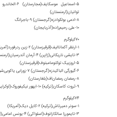
توانیان(ارمنستان)
۸-ادمی بولکوادزه(گرجستان) ۹-باجرانگ
۱۰-علی رحیم‌زاده(آذربایجان)
۷۰کیلوگرم
۱-ارنظر آکماتالیف(قرقیزستان) ۲-زین ردرفورد(آمریکا)
۳-تایشی ناریکانی(ژاپن) ۴-آرمان آندرسیان(ارمنستان)
۵-اروزبیک توکتومامبتوف(قرقیزستان)
۶-گیورگی الباکیدزه(گرجستان) ۷-زورابی یاکوبی‌شویلی(گرجستان)
۸-رمضان رمضان‌اف(بلغارستان)
۹-ثروت کاسکان(ترکیه) ۱۰-ایهور نیکیفوروک(اوکراین)
۷۴کیلوگرم
۱-سونر دمیرتاش(ترکیه) ۲-کایل دیک(آمریکا)
۳-تایمورزا سالکازانوف(اسلواکی) ۴-یونس امامی(ایران)