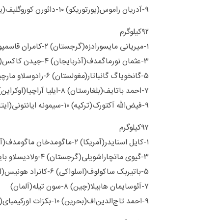
۹-آدریان راموس(پورتوریکو) ۱۰-دائورن کوروگلیف(یونان)
۹۲کیلوگرم
۱-میریانی مایسورادزه(گرجستان) ۲-کامران قاسمپور(ایران)
۳-عثمان نورماگمدف(آذربایجان) ۴-جیدن کاکس(آمریکا)
۵-گانخویاگ گانباتار(مغولستان) ۶-رادوسلاو مارچینکیویچ(لهستان)
۷-احمد باتایف(بلغارستان) ۸-ایلیا آراچیا(اوکراین)
۹-فیض‌الله آکتورک(ترکیه) ۱۰-سیمونه ایانتونی(ایتالیا)
۹۷کیلوگرم
۱-کایل اسنایدر(آمریکا) ۲-ماگومدخان ماگومدف(آذربایجان)
۳-گیوی ماتچاراشویلی(گرجستان) ۴-ولادیسلاو بایتسایف(مجارستان)
۵-باتیربک ساکولوف(اسلواکی) ۶-کانراد هونیس(ایتالیا)
۷-آئوسایمان هابیلا(چین) ۸-سون تیله(آلمان)
۹-احمد تاج‌الدین‌اف(بحرین) ۱۰-بکزات اورکیمبای(قزاقستان)