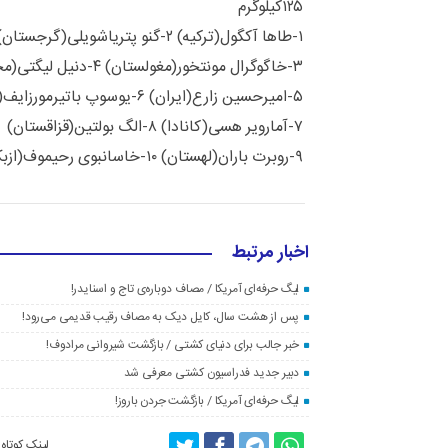
۱۲۵کیلوگرم
۱-طاها آکگول(ترکیه) ۲-گنو پتریاشویلی(گرجستان)
۳-خاگوگرال مونتخور(مغولستان) ۴-دنیل لیگتی(مجارستان)
۵-امیرحسین زارع(ایران) ۶-یوسوپ باتیرمورزایف(قزاقستان)
۷-آمارویر هسی(کانادا) ۸-الگ بولتین(قزاقستان)
۹-روبرت باران(لهستان) ۱۰-خاسانبوی رحیموف(ازبکستان)
اخبار مرتبط
لیگ حرفه‌ای آمریکا / مصاف دوباره‌ی تاج و اسنایدر!
پس از هشت سال، کایل دیک به مصاف رقیب قدیمی می‌رود!
خبر جالب برای دنیای کشتی / بازگشت شیروانی مرادوف!
دبیر جدید فدراسیون کشتی معرفی شد
لیگ حرفه‌ای آمریکا / بازگشت جردن باروز!
لینک کوتاه