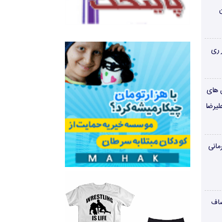
ن
 ری
ن های
لیرضا
مانی
صاف