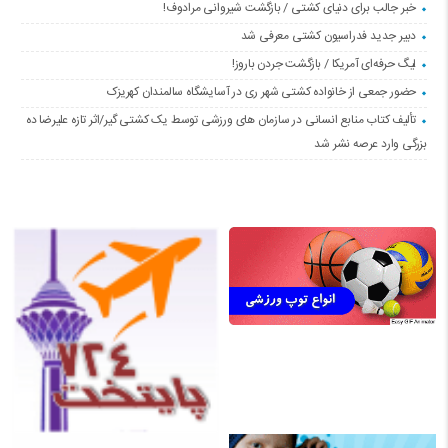
خبر جالب برای دنیای کشتی / بازگشت شیروانی مرادوف!
دبیر جدید فدراسیون کشتی معرفی شد
لیگ حرفه‌ای آمریکا / بازگشت جردن باروز!
حضور جمعی از خانواده کشتی شهر ری در آسایشگاه سالمندان کهریزک
تألیف کتاب منابع انسانی در سازمان های ورزشی توسط یک کشتی گیر/اثر تازه علیرضا ده
بزرگی وارد عرصه نشر شد