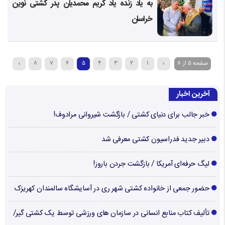
به یاد زنده یاد کریم محمدیان پدر کشتی نوین
خراسان
صفحه 5 از 8
‹
1
2
3
4
5
6
7
8
›
آخرین اخبار
خبر جالب برای دنیای کشتی / بازگشت شیروانی مرادوف!
دبیر جدید فدراسیون کشتی معرفی شد
لیگ حرفه‌ای آمریکا / بازگشت جردن باروز!
حضور جمعی از خانواده کشتی شهر ری در آسایشگاه سالمندان کهریزک
تألیف کتاب منابع انسانی در سازمان های ورزشی توسط یک کشتی گیر/