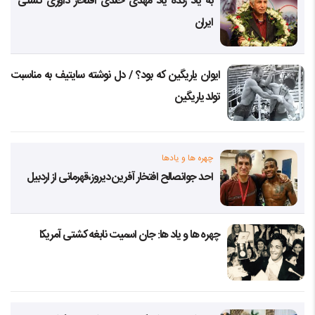
به یاد زنده یاد مهدی خالدی افتخار داوری کشتی
ایران
ایوان یاریگین که بود؟ / دل نوشته سایتیف به مناسبت
تولد یاریگین
چهره ها و یادها
احد جوانصالح افتخار آفرین دیروز،قهرمانی از اردبیل
چهره ها و یاد ها: جان اسمیت نابغه کشتی آمریکا