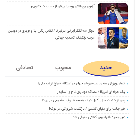
آزمون پرچالش روسیه پیش از مسابقات کشوری
دوئل سه تفکر ایرانی در تیرانا / تقابل رنگرز، بنا و بویری در دومین
مرحله رنکینگ اتحادیه جهانی
جدید
محبوب
تصادفی
ادعای ورزش سه : نایب قهرمان جهان در آستانه اخراج از تیم ملی!
لیگ حرفه‌ای آمریکا / مصاف دوباره‌ی تاج و اسنایدر!
پس از هشت سال، کایل دیک به مصاف رقیب قدیمی می‌رود!
خبر جالب برای دنیای کشتی / بازگشت شیروانی مرادوف!
دبیر جدید فدراسیون کشتی معرفی شد