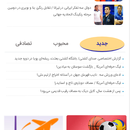
دوئل سه تفکر ایرانی در تیرانا / تقابل رنگرز، بنا و بویری در دومین
مرحله رنکینگ اتحادیه جهانی
جدید
محبوب
تصادفی
گزارش اختصاصی صدای کشتی/ باشگاه کشتی بعثت، ریشه‌ای پویا در دوره جدید
لیگ حرفه‌ای آمریکا _ بازگشت سوسلان به میادین!
ادعای ورزش سه : نایب قهرمان جهان در آستانه اخراج از تیم ملی!
لیگ حرفه‌ای آمریکا / مصاف دوباره‌ی تاج و اسنایدر!
پس از هشت سال، کایل دیک به مصاف رقیب قدیمی می‌رود!