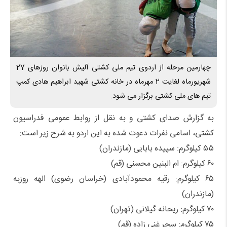
چهارمین مرحله از اردوی تیم ملی کشتی آلیش بانوان روزهای 27
شهریورماه لغایت 2 مهرماه در خانه کشتی شهید ابراهیم هادی کمپ
تیم های ملی کشتی برگزار می شود.
به گزارش صدای کشتی و به نقل از روابط عمومی فدراسیون
کشتی، اسامی نفرات دعوت شده به این اردو به شرح زیر است:
۵۵ کیلوگرم: سپیده بابایی (مازندران)
۶۰ کیلوگرم: ام البنین محسنی (قم)
۶۵ کیلوگرم: رقیه محمودآبادی (خراسان رضوی) الهه روزبه
(مازندران)
۷۰ کیلوگرم: ریحانه گیلانی (تهران)
۷۵ کیلوگرم: سحر غنی زاده (قم)