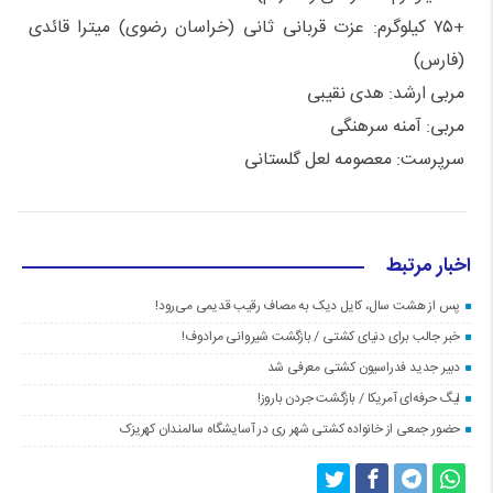
+۷۵ کیلوگرم: عزت قربانی ثانی (خراسان رضوی) میترا قائدی
(فارس)
مربی ارشد: هدی نقیبی
مربی: آمنه سرهنگی
سرپرست: معصومه لعل گلستانی
اخبار مرتبط
پس از هشت سال، کایل دیک به مصاف رقیب قدیمی می‌رود!
خبر جالب برای دنیای کشتی / بازگشت شیروانی مرادوف!
دبیر جدید فدراسیون کشتی معرفی شد
لیگ حرفه‌ای آمریکا / بازگشت جردن باروز!
حضور جمعی از خانواده کشتی شهر ری در آسایشگاه سالمندان کهریزک