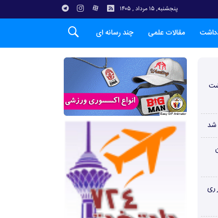
پنجشنبه, ۱۵ مرداد , ۱۴۰۵
دداشت
مقالات علمی
چند رسانه ای
شت
 شد
ن
 ری