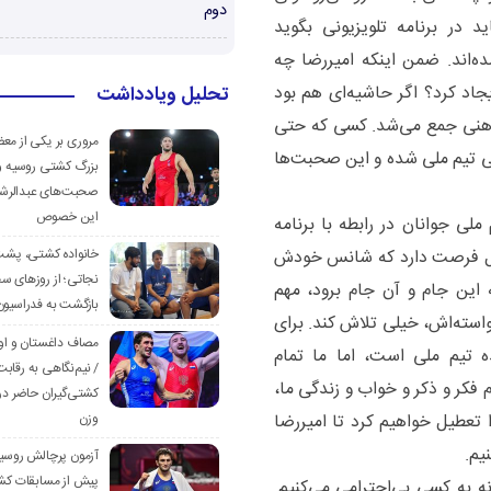
دوم
 در برنامه تلویزیونی بگوید
ه‌اند. ضمن اینکه امیررضا چه
جاد کرد؟ اگر حاشیه‌ای هم بود
تحلیل ویادداشت
و ذهنی جمع می‌شد. کسی که حتی
مروری بر یکی از مع
بی تیم ملی شده و این صحبت‌ها
بزرگ کشتی روسیه و
صحبت‌های عبدالرشی
این خصوص
لی جوانان در رابطه با برنامه
سال فرصت دارد که شانس خودش
خانواده کشتی، پش
نجاتی؛ از روزهای س
ه این جام و آن جام برود، مهم
بازگشت به فدراسیون
استه‌اش، خیلی تلاش کند. برای
مصاف داغستان و او
ه تیم ملی است، اما ما تمام
/ نیم‌نگاهی به رقابت
ام فکر و ذکر و خواب و زندگی ما،
کشتی‌گیران حاضر در
تعطیل خواهیم کرد تا امیررضا
وزن
یم.
آزمون پرچالش روسی
پیش از مسابقات کش
ه به کسی بی‌احترامی می‌کنیم.