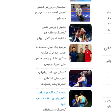
بدنسازی در ورزش کشتی:
 در
اصول، اهمیت و برنامه‌ریزی
ا و
حرفه‌ای
له
تحلیل و بررسی نقش
نی
کوچینگ و حلقه های
مفقوده امروز کشتی ایران
دفی
توصیه یک مربی بدنساز به
حسن یزدانی/ هشت
فاکتور آمادگی جسم و ذهن
انی
برای المپیک پاریس
کاهش وزن کشتی‌گیران؛
آسیب‌های احتمالی،
استراتژی‌ها، رهنمودها
هفت نکته کلیدی هدایت
کشتی گیران از نگاه محسن
رزشی
کاوه
ارد
کوچینگ در مسابقات