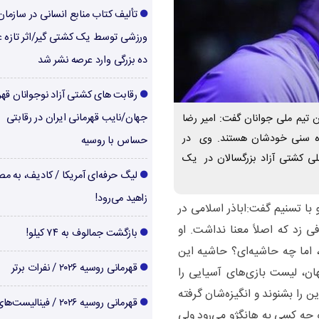
تألیف کتاب منابع انسانی در سازما
ورزشی توسط یک کشتی گیر/اثر تازه ع
ده بزرگی وارد عرصه نشر شد
رقابت های کشتی آزاد نوجوانان قهر
جهان/نایب قهرمانی ایران در رقابتی
تیم ملی جوانان گفت: امیر رضا
ده سنی خودشان هستند. وی در
حساس با روسیه
ملی کشتی آزاد بزرگسالان در یک
لیگ حرفه‌ای آمریکا / کادیف، به م
زاهید می‌رود!
ا تسنیم گفت:اباذر اسلامی در
ی زد که اصلاً معنا نداشت. او
بازگشت جمالوف به ۷۴ کیلو!
اما چه حاشیه‌ای؟ حاشیه این
قهرمانی روسیه ۲۰۲۶ / نفرات برتر
ن، لیست بازی‌های آسیایی را
ن را بشنوند و انگیزه‌شان گرفته
قهرمانی روسیه ۲۰۲۶ / فینالیست
چه کسی به هانگژو می‌رود ولی