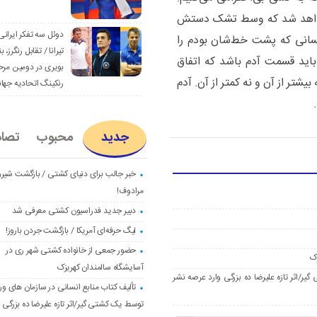
خواهد شد که وسط تشک دستش
دوئل سه تفکر ایرانی
شدم، کسانی که پشت خط‌شان بودم را
تیرانا / تقابل رنگرز، بن
 باید قسمت آدم باشد که اتفاق
بویری در دومین مرح
یشتر از آن و نه کمتر از آن. آدم
رنکینگ اتحادیه جها
جدید
محبوب
تصا
خبر جالب برای دنیای کشتی / بازگشت شیرو
مرادوف!
دبیر جدید فدراسیون کشتی معرفی شد
لیگ حرفه‌ای آمریکا / بازگشت جردن باروز!
حضور جمعی از خانواده کشتی شهر ری در
ک
آسایشگاه سالمندان کهریزک
ر/اثر تازه علیرضا ده بزرگی وارد عرصه نشر
تألیف کتاب منابع انسانی در سازمان های و
توسط یک کشتی گیر/اثر تازه علیرضا ده بزرگی و