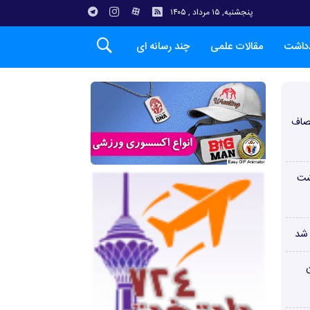
پنجشنبه, ۱۵ مرداد , ۱۴۰۵
دداشت
مقالات علمی
چند رسانه ای
صاف
شت
 شد
ن