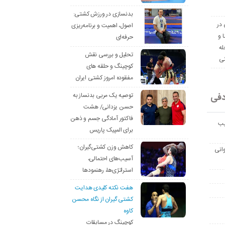
بدنسازی در ورزش کشتی:
 در
اصول، اهمیت و برنامه‌ریزی
ا و
حرفه‌ای
له
تحلیل و بررسی نقش
نی
کوچینگ و حلقه های
مفقوده امروز کشتی ایران
دفی
توصیه یک مربی بدنساز به
حسن یزدانی/ هشت
فاکتور آمادگی جسم و ذهن
یب
برای المپیک پاریس
کاهش وزن کشتی‌گیران؛
انی
آسیب‌های احتمالی،
استراتژی‌ها، رهنمودها
هفت نکته کلیدی هدایت
کشتی گیران از نگاه محسن
کاوه
کوچینگ در مسابقات