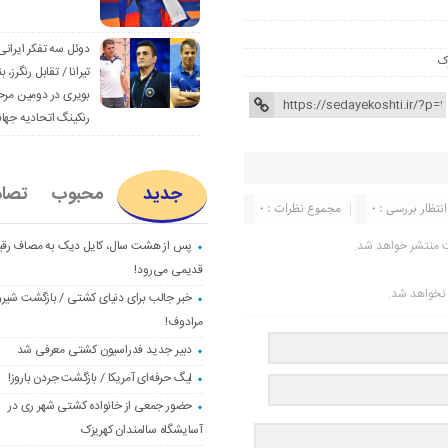
دوئل سه تفکر ایرانی
ک
تیرانا / تقابل رنگرز، بن
بویری در دومین مرح
رنکینگ اتحادیه جها
جدید
محبوب
تصا
انتظار بررسی : 0
مجموع نظرات : 0
پس از هشت سال، کایل دیک به مصاف رق
ت منتشر خواهد شد.
قدیمی می‌رود!
ر نخواهد شد.
خبر جالب برای دنیای کشتی / بازگشت شیرو
مرادوف!
دبیر جدید فدراسیون کشتی معرفی شد
لیگ حرفه‌ای آمریکا / بازگشت جردن باروز!
حضور جمعی از خانواده کشتی شهر ری در
آسایشگاه سالمندان کهریزک