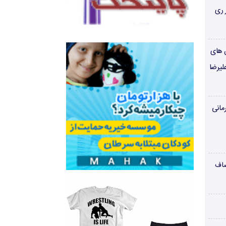
 ری
ن های
لیرضا
مانی
صاف