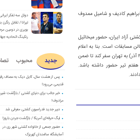
ابراهیم کادیف و شامیل ممدوف
دوئل سه تفکر ایرانی
تیرانا / تقابل رنگرز، بن
بویری در دومین مرح
کشتی آزاد ایران، حضور میخائیل
رنکینگ اتحادیه جها
ن مسابقات است. بنا به اعلام
فدراسیون، مامیاشویلی قرار است فردا پنج‌شنبه(۲۰ آذر) به تهران سفر کند تا ضمن
جدید
محبوب
تصا
 هفتم تیر حضور داشته باشد.
ادند.
پس از هشت سال، کایل دیک به مصاف رق
قدیمی می‌رود!
خبر جالب برای دنیای کشتی / بازگشت شیرو
مرادوف!
دبیر جدید فدراسیون کشتی معرفی شد
لیگ حرفه‌ای آمریکا / بازگشت جردن باروز!
حضور جمعی از خانواده کشتی شهر ری در
آسایشگاه سالمندان کهریزک