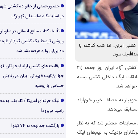
حضور جمعی از خانواده کشتی شهر
در آسایشگاه سالمندان کهریزک
تألیف کتاب منابع انسانی در سازما
ورزشی توسط یک کشتی گیر/اثر تازه ع
 کشتی ایران، اما شب گذشته با
ده بزرگی وارد عرصه نشر شد
الله‌یف نبود.
رقابت های کشتی آزاد نوجوانان قهر
به گزارش صدای کشتی، مرحله نهایی لیگ برتر کشتی آزاد ایران روز جمعه (۲۱
جهان/نایب قهرمانی ایران در رقابتی
 مسابقات لیگ داخلی کشتی بسته
 خواهد شد.
حساس با روسیه
جویبار به مصاف خیبر خرم‌آباد
لیگ حرفه‌ای آمریکا / کادیف، به م
 مسابقه می‌دهد.
زاهید می‌رود!
 مسابقات منتشر شد که به نظر
بازگشت جمالوف به ۷۴ کیلو!
رنگاران نزدیک به تیم‌های لیگ