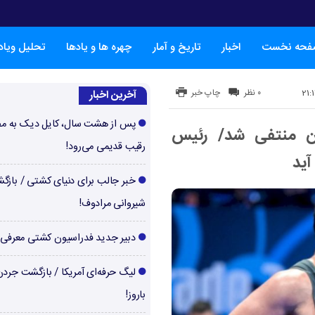
فحه نخست
اخبار
تاریخ و آمار
چهره ها و یادها
تحلیل ویا
۰ نظر
چاپ خبر
آخرین اخبار
پس از هشت سال، کایل دیک به م
ان منتفی شد/ رئیس
رقیب قدیمی می‌رود!
آید
خبر جالب برای دنیای کشتی / بازگ
شیروانی مرادوف!
دبیر جدید فدراسیون کشتی معرفی
لیگ حرفه‌ای آمریکا / بازگشت جرد
باروز!