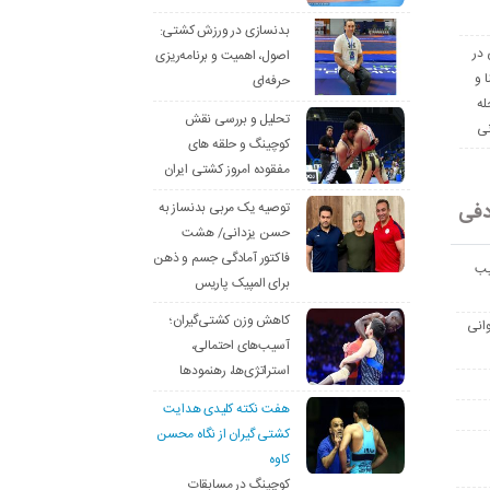
بدنسازی در ورزش کشتی:
 در
اصول، اهمیت و برنامه‌ریزی
ا و
حرفه‌ای
له
تحلیل و بررسی نقش
نی
کوچینگ و حلقه های
مفقوده امروز کشتی ایران
دفی
توصیه یک مربی بدنساز به
حسن یزدانی/ هشت
فاکتور آمادگی جسم و ذهن
یب
برای المپیک پاریس
کاهش وزن کشتی‌گیران؛
انی
آسیب‌های احتمالی،
استراتژی‌ها، رهنمودها
هفت نکته کلیدی هدایت
کشتی گیران از نگاه محسن
کاوه
کوچینگ در مسابقات