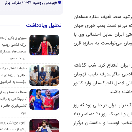
قهرمانی روسیه ۲۰۲۶ / نفرات برتر
شید سعدالله‌یف ستاره مسلمان
تحلیل ویادداشت
که می‌توانست بمب‌ خبری جهان
 ایران تقابل احتمالی وی با
مروری بر یکی از مع
ان می‌توانست به مبارزه قرن
بزرگ کشتی روسیه و
صحبت‌های عبدالرشی
این خصوص
 ایران امتناع کرد. شب گذشته
خانواده کشتی، پش
ادجی ماگومدوف نایب قهرمان
نجاتی؛ از روزهای س
بازگشت به فدراسیون
انی‌الاصل تاجیکستان وارد کشور
اشته باشند.
مصاف داغستان و او
/ نیم‌نگاهی به رقابت
 برتر ایران در حالی بود که روز
کشتی‌گیران حاضر در
وزن
گذشته رسانه‌های روسی اعلام کردند قهرمان جهان و المپیک روز ۲۱ دسامبر (۳۰
تخب اوستیا و داغستان برگزار
آزمون پرچالش روسی
پیش از مسابقات کش