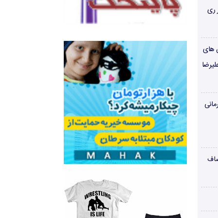
 ری
ن های
لیرضا
مانی
صاف