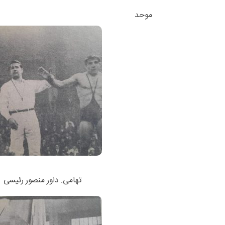
موحد
تهامی. داور منصور رئیسی