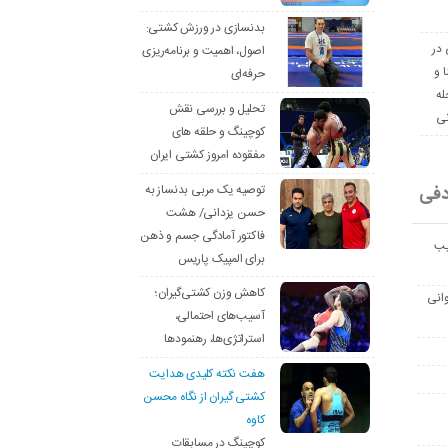
بدنسازی در ورزش کشتی:
 در
اصول، اهمیت و برنامه‌ریزی
ا و
حرفه‌ای
له
تحلیل و بررسی نقش
نی
کوچینگ و حلقه های
مفقوده امروز کشتی ایران
دفی
توصیه یک مربی بدنساز به
حسن یزدانی/ هشت
فاکتور آمادگی جسم و ذهن
یب
برای المپیک پاریس
کاهش وزن کشتی‌گیران؛
انی
آسیب‌های احتمالی،
استراتژی‌ها، رهنمودها
هفت نکته کلیدی هدایت
کشتی گیران از نگاه محسن
کاوه
کوچینگ در مسابقات