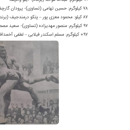
۷۸ کیلوگرم: حسین تهامی (تساوی)- پرودان گارچف
۸۷ کیلو: محمود معزی پور – پتکو درمندجیف (برنده)
۹۷ کیلوگرم: منصور مهدیزاده (تساوی)- سعید مصطفی اف
۹۷+ کیلوگرم: مسلم اسکندر فیلابی – لطفی آخمداف (برنده)