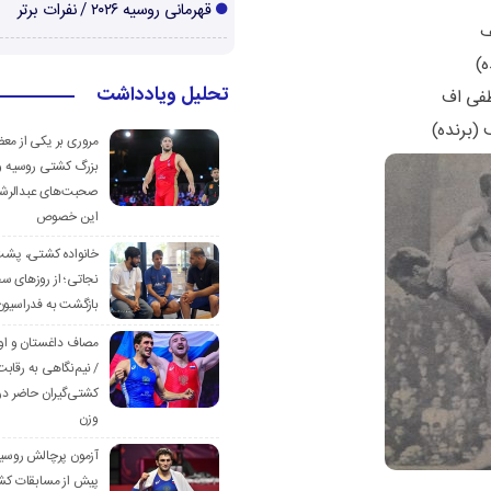
قهرمانی روسیه ۲۰۲۶ / نفرات برتر
تحلیل ویادداشت
مروری بر یکی از مع
بزرگ کشتی روسیه و
صحبت‌های عبدالرشی
این خصوص
خانواده کشتی، پش
نجاتی؛ از روزهای س
بازگشت به فدراسیون
مصاف داغستان و او
/ نیم‌نگاهی به رقابت
کشتی‌گیران حاضر در
وزن
آزمون پرچالش روسی
پیش از مسابقات کش