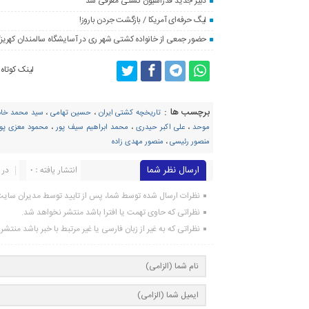
دبیر جدید فدراسیون کشتی معرفی شد
لیگ حرفه‌ای آمریکا / بازگشت جردن باروز!
حضور جمعی از خانواده کشتی شهر ری در آسایشگاه سالمندان کهریز
لینک کوتاه
برچسب ها :
تاریخچه کشتی ایران
،
حسین تهامی
،
سید محمد خا
موحد
،
علی اکبر حیدری
،
محمد ابراهیم سیف پور
،
محمود معزی پور
منصور رئیسی
،
منصور مهدی زاده
ارسال نظر شما
انتشار یافته : ۰
در 
نظرات ارسال شده توسط شما، پس از تایید توسط مدیران سای
نظراتی که حاوی تهمت یا افترا باشد منتشر نخواهد شد.
نظراتی که به غیر از زبان فارسی یا غیر مرتبط با خبر باشد منتش