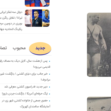
دوئل سه تفکر ایرانی
تیرانا / تقابل رنگرز، بن
بویری در دومین مرح
رنکینگ اتحادیه جها
جدید
محبوب
تصا
پس از هشت سال، کایل دیک به مصاف رق
قدیمی می‌رود!
خبر جالب برای دنیای کشتی / بازگشت شیرو
مرادوف!
دبیر جدید فدراسیون کشتی معرفی شد
لیگ حرفه‌ای آمریکا / بازگشت جردن باروز!
حضور جمعی از خانواده کشتی شهر ری در
آسایشگاه سالمندان کهریزک