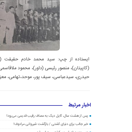
ایستاده از چپ: سید محمد خادم حقیقت (ر
(کاپیتان)، منصور رئیسی (داور)، محمود ملاقاسمی 
حیدری، سیدعباسی، سیف پور، موحد،تهامی، معزی 
اخبار مرتبط
پس از هشت سال، کایل دیک به مصاف رقیب قدیمی می‌رود!
خبر جالب برای دنیای کشتی / بازگشت شیروانی مرادوف!