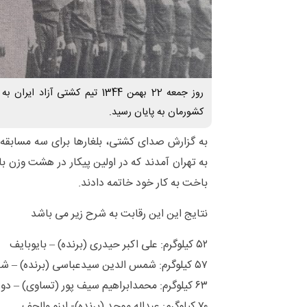
روز جمعه 22 بهمن 1344 تیم کشتی آز
کشورمان به پایان رسید.
به گزارش صدای کشتی، بلغارها برای سه مسابقه 
به تهران آمدند که در اولین پیکار در هشت وزن ب
باخت به کار خود خاتمه دادند.
نتایج این این رقابت به شرح زیر می باشد
۵۲ کیلوگرم: علی اکبر حیدری (برنده) – بایوبایف
۵۷ کیلوگرم: شمس الدین سیدعباسی (برنده) – شاداف
۶۳ کیلوگرم: محمدابراهیم سیف پور (تساوی) – دوراف
۷۰ کیلوگرم: عبداله موحد (برنده)- اینو والچف