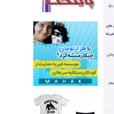
 ری
ن های
لیرضا
مانی
صاف