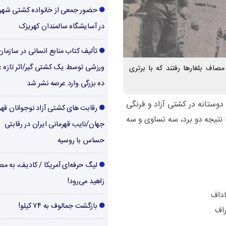
حضور جمعی از خانواده کشتی شهر
در آسایشگاه سالمندان کهریزک
تألیف کتاب منابع انسانی در سازما
ورزشی توسط یک کشتی گیر/اثر تازه ع
اد ایران به مصاف بلغارها رفتند که با برتری
ده بزرگی وارد عرصه نشر شد
دوستانه در کشتی آزاد و فرنگی
رقابت های کشتی آزاد نوجوانان قهر
ا نتیجه دو برد، سه تساوی و سه
جهان/نایب قهرمانی ایران در رقابتی
حساس با روسیه
لیگ حرفه‌ای آمریکا / کادیف، به م
زاهید می‌رود!
بازگشت جمالوف به ۷۴ کیلو!