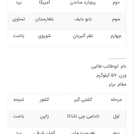
دوم
ریچارد ساندرز
آمریکا
برد
سوم
بایو بایف
بلغارستان
تساوی
چهارم
نظر آلبریان
شوروی
باخت
…………….
نام: ابوطالب طالبی
وزن: ۵۷ کیلوگرم
مقام: برنز
مرحله
کشتی گیر
کشور
نتیجه
اول
تادامی چی تاناکا
ژاپن
باخت
دوم
هورست مایر
آلمان شرقی
برد