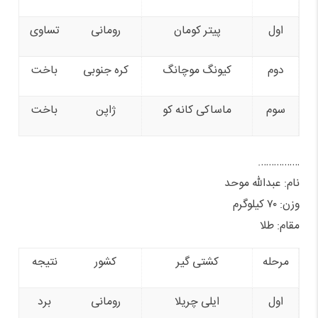
اول
پیتر کومان
رومانی
تساوی
دوم
کیونگ موچانگ
کره جنوبی
باخت
سوم
ماساکی کانه کو
ژاپن
باخت
…………….
نام: عبدالله موحد
وزن: ۷۰ کیلوگرم
مقام: طلا
مرحله
کشتی گیر
کشور
نتیجه
اول
ایلی چریلا
رومانی
برد