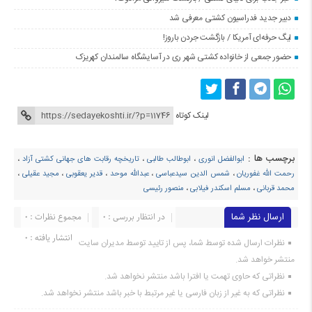
دبیر جدید فدراسیون کشتی معرفی شد
لیگ حرفه‌ای آمریکا / بازگشت جردن باروز!
حضور جمعی از خانواده کشتی شهر ری در آسایشگاه سالمندان کهریزک
لینک کوتاه
برچسب ها :
ابوالفضل انوری
،
ابوطالب طالبی
،
تاریخچه رقابت های جهانی کشتی آزاد
،
رحمت الله غفوریان
،
شمس الدین سیدعباسی
،
عبدالله موحد
،
قدیر یعقوبی
،
مجید عقیلی
،
محمد قربانی
،
مسلم اسکندر فیلابی
،
منصور رئیسی
ارسال نظر شما
در انتظار بررسی : 0
مجموع نظرات : 0
انتشار یافته : ۰
نظرات ارسال شده توسط شما، پس از تایید توسط مدیران سایت
منتشر خواهد شد.
نظراتی که حاوی تهمت یا افترا باشد منتشر نخواهد شد.
نظراتی که به غیر از زبان فارسی یا غیر مرتبط با خبر باشد منتشر نخواهد شد.