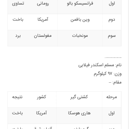
اول
فرانسیسکو بالو
رومانی
تساوی
دوم
وین بافمن
آمریکا
باخت
سوم
مونخبات
مغولستان
برد
…………….
نام: مسلم اسکندر فیلابی
وزن: ۹۷ کیلوگرم
مقام: –
مرحله
کشتی گیر
کشور
نتیجه
اول
هاری هوسکا
آمریکا
باخت