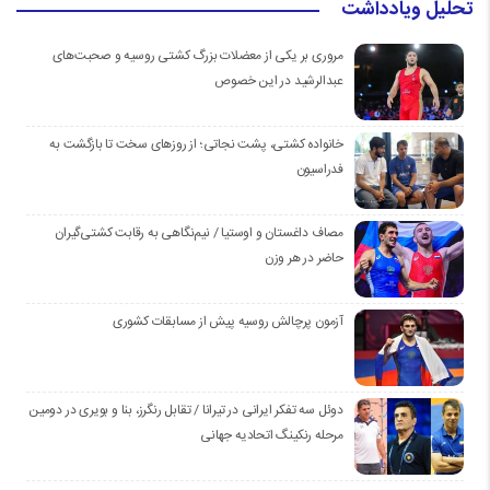
تحلیل ویادداشت
مروری بر یکی از معضلات بزرگ کشتی روسیه و صحبت‌های
عبدالرشید در این خصوص
خانواده کشتی، پشت نجاتی؛ از روزهای سخت تا بازگشت به
فدراسیون
مصاف داغستان و اوستیا / نیم‌نگاهی به رقابت کشتی‌گیران
حاضر در هر وزن
آزمون پرچالش روسیه پیش از مسابقات کشوری
دوئل سه تفکر ایرانی در تیرانا / تقابل رنگرز، بنا و بویری در دومین
مرحله رنکینگ اتحادیه جهانی