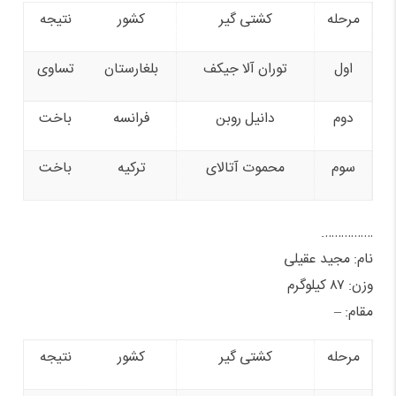
مرحله
کشتی گیر
کشور
نتیجه
اول
توران آلا جیکف
بلغارستان
تساوی
دوم
دانیل روبن
فرانسه
باخت
سوم
محموت آتالای
ترکیه
باخت
…………….
نام: مجید عقیلی
وزن: ۸۷ کیلوگرم
مقام: –
مرحله
کشتی گیر
کشور
نتیجه