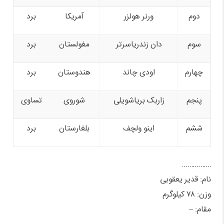
دوم
ورنر هولزر
آمریکا
برد
سوم
دان زندریاسرتر
مغولستان
برد
چهارم
اودی چاند
هندوستان
برد
پنجم
زاربک بریاشویلی
شوروی
تساوی
ششم
اینو ولچف
بلغارستان
برد
…………….
نام: قدیر یعقوبی
وزن: ۷۸ کیلوگرم
مقام: –