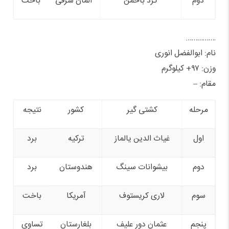
دوم
گرد باخمن
آلمان شرقی
باخت
…………….
نام: ابوالفضل انوری
وزن: ۹۷+ کیلوگرم
مقام: –
مرحله
کشتی گیر
کشور
نتیجه
اول
غیاث الدین یالماز
ترکیه
برد
دوم
بیشوانات سینگ
هندوستان
برد
سوم
لاری کریستوف
آمریکا
باخت
پنجم
عثمان دور علیف
بلغارستان
تساوی