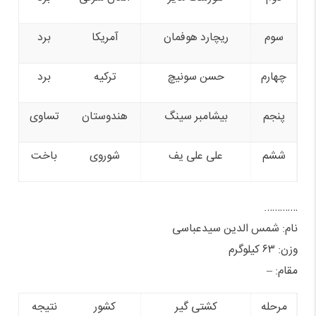
سوم
ریچارد هوفمان
آمریکا
برد
چهارم
حسن سونیچ
ترکیه
برد
پنجم
بیشامبر سینگ
هندوستان
تساوی
ششم
علی علی یف
شوروی
باخت
………….
نام: شمس الدین سیدعباسی
وزن: ۶۳ کیلوگرم
مقام: –
مرحله
کشتی گیر
کشور
نتیجه